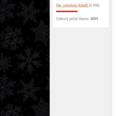
Nie, potrebuje doladiť
(2 900)
Celkový počet hlasov:
6824