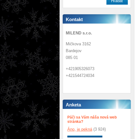
Kontakt
MILEND s.r.o.
Mičkova 3162
Bardejov
085 01
+421905326073
+421544724034
Anketa
Páči sa Vám náša nová web
stránka?
Áno, je pekná
(3 924)