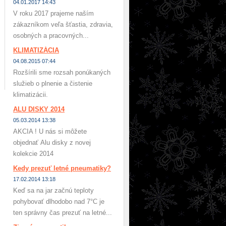
04.01.2017 14:43
V roku 2017 prajeme naším
zákazníkom veľa šťastia, zdravia,
osobných a pracovných...
KLIMATIZÁCIA
04.08.2015 07:44
Rozšírili sme rozsah ponúkaných
služieb o plnenie a čistenie
klimatizácii.
ALU DISKY 2014
05.03.2014 13:38
AKCIA ! U nás si môžete
objednať Alu disky z novej
kolekcie 2014
Kedy prezuť letné pneumatiky?
17.02.2014 13:18
Keď sa na jar začnú teploty
pohybovať dlhodobo nad 7°C je
ten správny čas prezuť na letné...