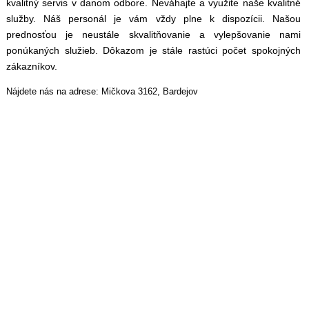
kvalitný servis v danom odbore. Neváhajte a využite naše kvalitné
služby. Náš personál je vám vždy plne k dispozícii. Našou
prednosťou je neustále skvalitňovanie a vylepšovanie nami
ponúkaných služieb. Dôkazom je stále rastúci počet spokojných
zákazníkov.
Nájdete nás na adrese: Mičkova 3162, Bardejov