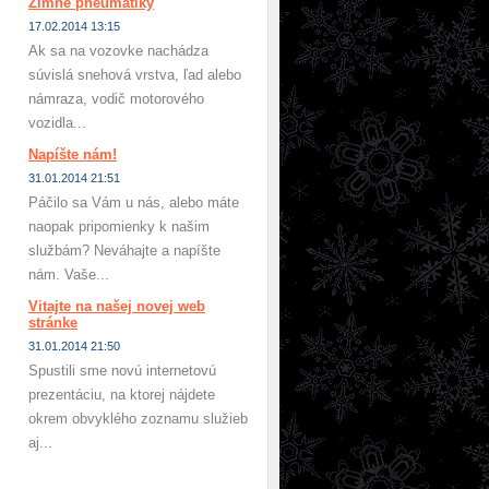
Zimné pneumatiky
17.02.2014 13:15
Ak sa na vozovke nachádza
súvislá snehová vrstva, ľad alebo
námraza, vodič motorového
vozidla...
Napíšte nám!
31.01.2014 21:51
Páčilo sa Vám u nás, alebo máte
naopak pripomienky k našim
službám? Neváhajte a napíšte
nám. Vaše...
Vitajte na našej novej web
stránke
31.01.2014 21:50
Spustili sme novú internetovú
prezentáciu, na ktorej nájdete
okrem obvyklého zoznamu služieb
aj...